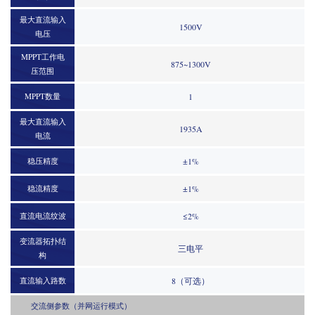
最大直流输入
1500V
电压
MPPT工作电
875~1300V
压范围
MPPT数量
1
最大直流输入
1935A
电流
稳压精度
±1%
稳流精度
±1%
直流电流纹波
≤2%
变流器拓扑结
三电平
构
直流输入路数
8（可选）
交流侧参数（并网运行模式）