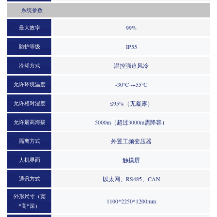
系统参数
最大效率
99%
防护等级
IP55
冷却方式
温控强迫风冷
允许环境温度
-30℃~+55℃
允许相对湿度
≤95%（无凝露）
允许最高海拔
5000m（超过3000m需降容）
隔离方式
外置工频变压器
人机界面
触摸屏
通讯方式
以太网、RS485、CAN
外形尺寸（宽
1100*2250*1200mm
*高*深）