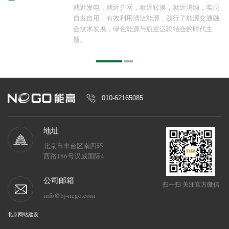
就近发电，就近并网，就近转换，就近消纳，实现
自发自用，有效利用清洁能源，践行了能源交通融
合技术发展，绿色能源与航空运输结合的时代主
题。
010-62165085
地址
北京市丰台区南四环
西路186号汉威国际4
区6号楼6M层
公司邮箱
扫一扫 关注官方微信
info@bj-nego.com
北京网站建设