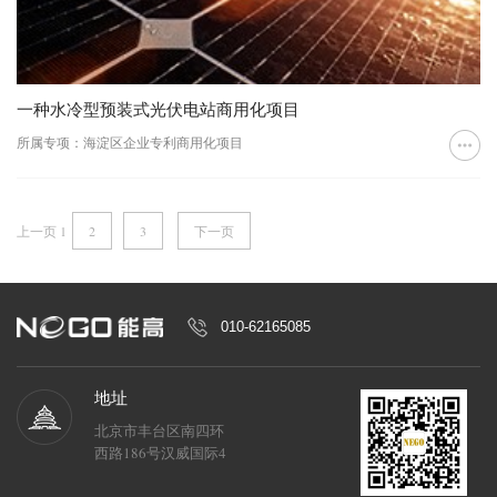
一种水冷型预装式光伏电站商用化项目
所属专项：海淀区企业专利商用化项目
上一页
1
2
3
下一页
010-62165085
地址
北京市丰台区南四环
西路186号汉威国际4
区6号楼6M层