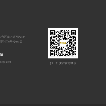
台区南四环西路186
际4区6号楼6M层
箱
-nego.com
扫一扫 关注官方微信