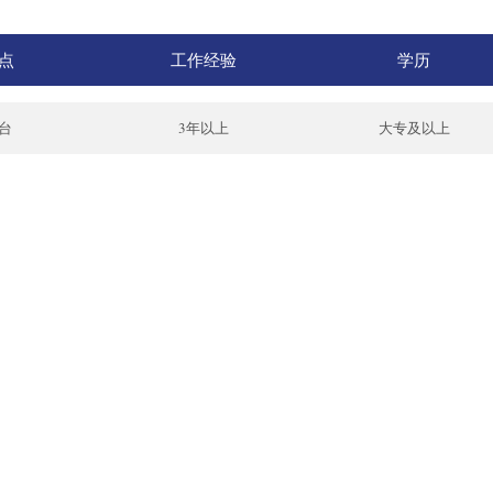
点
工作经验
学历
丰台
3年以上
大专及以上